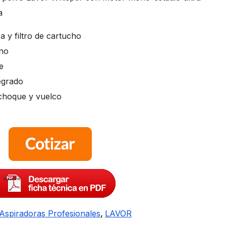
a
sa y filtro de cartucho
eno
e
egrado
choque y vuelco
Aspiradoras Profesionales
,
LAVOR