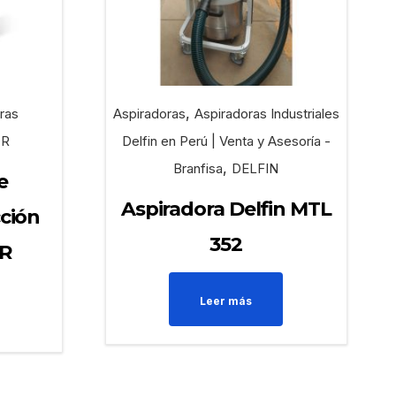
,
ras
Aspiradoras
Aspiradoras Industriales
OR
Delfin en Perú | Venta y Asesoría -
,
Branfisa
DELFIN
e
Aspiradora Delfin MTL
cción
352
ER
Leer más