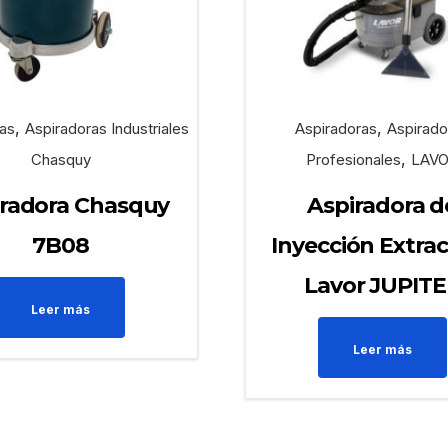
,
,
as
Aspiradoras Industriales
Aspiradoras
Aspirado
,
Chasquy
Profesionales
LAV
iradora Chasquy
Aspiradora d
7B08
Inyección Extra
Lavor JUPIT
Leer más
Leer más