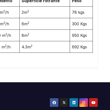
miento
Superficie Filtrante
Peso
2
2
 m
/h
2m
78 kgs
2
2
 m
/h
6m
300 Kgs
2
2
0 m
/h
8m
950 Kgs
2
2
0 m
/h
4.3m
692 Kgs