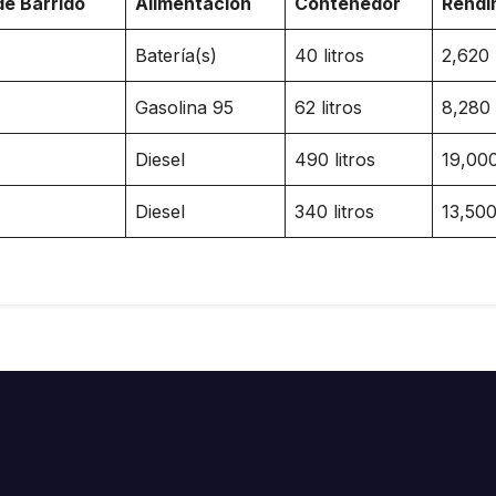
e Barrido
Alimentación
Contenedor
Rendi
Batería(s)
40 litros
2,620
Gasolina 95
62 litros
8,280
Diesel
490 litros
19,00
Diesel
340 litros
13,50