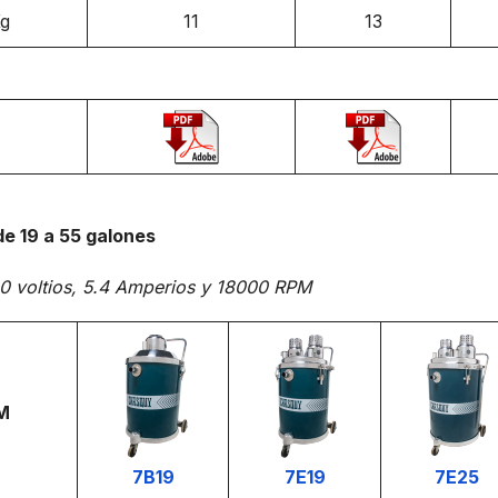
g
11
13
e 19 a 55 galones
0 voltios, 5.4 Amperios y 18000 RPM
M
7B19
7E19
7E25