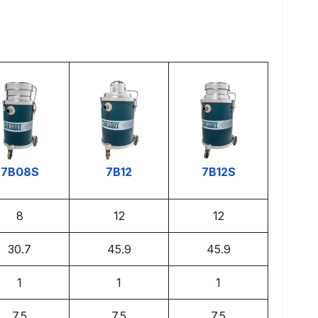
7B08S
7B12
7B12S
8
12
12
30.7
45.9
45.9
1
1
1
7.5
7.5
7.5