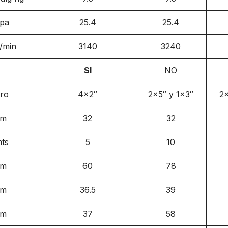
pa
25.4
25.4
t/min
3140
3240
SI
NO
ro
4×2″
2×5″ y 1×3″
2×
cm
32
32
ts
5
10
cm
60
78
cm
36.5
39
cm
37
58