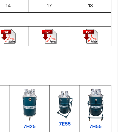
14
17
18
7E55
7H25
7H55