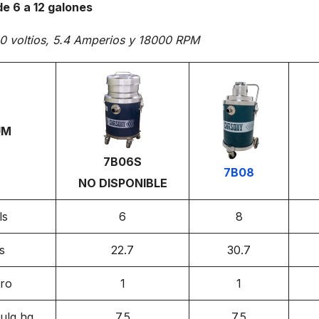
e 6 a 12 galones
0 voltios, 5.4 Amperios y 18000 RPM
UM
7B06S
7B08
NO DISPONIBLE
ls
6
8
ts
22.7
30.7
ro
1
1
ulg hg
7.5
7.5