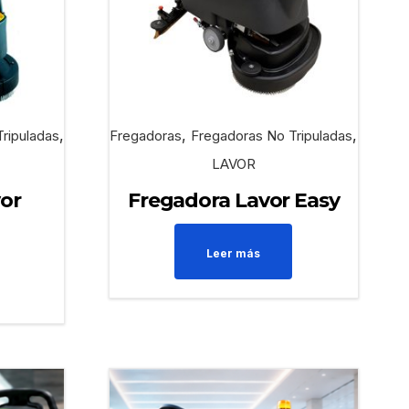
,
,
,
ripuladas
Fregadoras
Fregadoras No Tripuladas
LAVOR
or
Fregadora Lavor Easy
Leer más