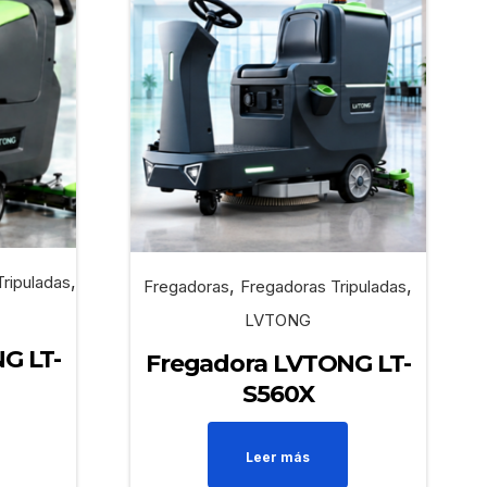
,
ripuladas
,
,
Fregadoras
Fregadoras Tripuladas
LVTONG
G LT-
Fregadora LVTONG LT-
S560X
Leer más