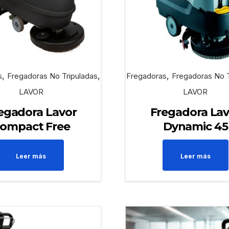
,
,
,
s
Fregadoras No Tripuladas
Fregadoras
Fregadoras No T
LAVOR
LAVOR
egadora Lavor
Fregadora Lav
ompact Free
Dynamic 45
Leer más
Leer más