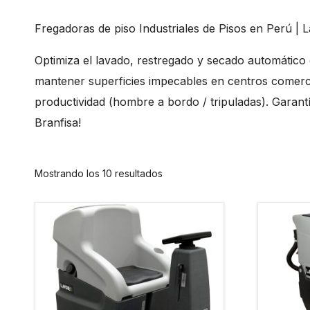
Fregadoras de piso Industriales de Pisos en Perú |
Optimiza el lavado, restregado y secado automático 
mantener superficies impecables en centros comerc
productividad (hombre a bordo / tripuladas). Garantí
Branfisa!
Mostrando los 10 resultados