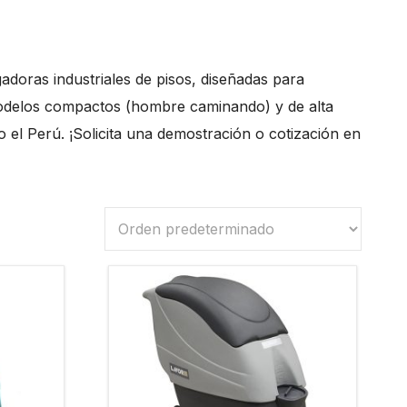
adoras industriales de pisos, diseñadas para
modelos compactos (hombre caminando) y de alta
o el Perú. ¡Solicita una demostración o cotización en