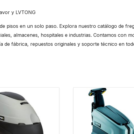
 Lavor y LVTONG
de pisos en un solo paso. Explora nuestro catálogo de freg
iales, almacenes, hospitales e industrias. Contamos con 
a de fábrica, repuestos originales y soporte técnico en tod