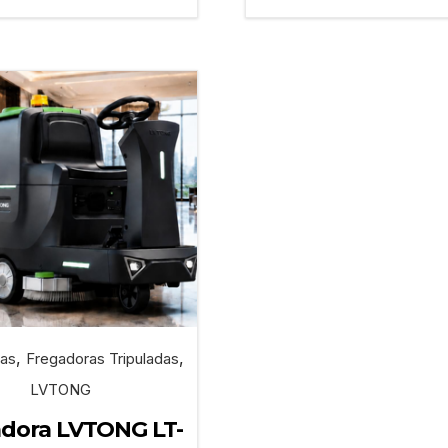
,
,
ras
Fregadoras Tripuladas
LVTONG
dora LVTONG LT-