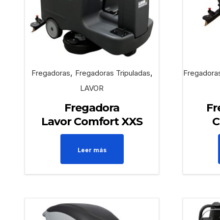
,
,
Fregadoras
Fregadoras Tripuladas
Fregadora
LAVOR
Fregadora
Fr
Lavor Comfort XXS
C
Leer más