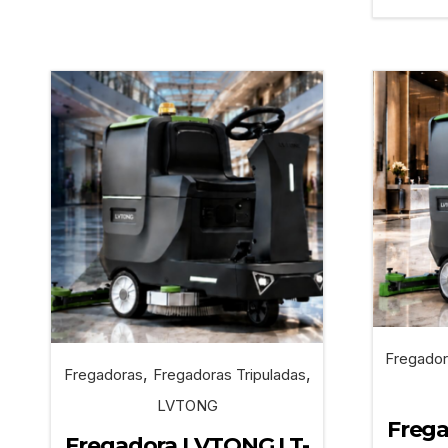
Fregado
,
,
Fregadoras
Fregadoras Tripuladas
LVTONG
Frega
Fregadora LVTONG LT-