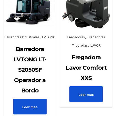
,
,
Barredoras Industriales
LVTONG
Fregadoras
Fregadoras
,
Tripuladas
LAVOR
Barredora
Fregadora
LVTONG LT-
Lavor Comfort
S2050SF
XXS
Operador a
Bordo
Leer más
Leer más