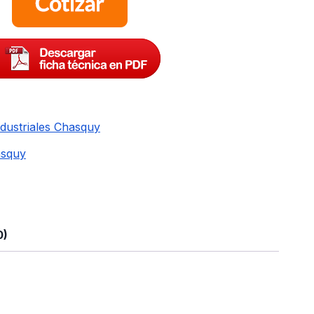
dustriales Chasquy
asquy
0)