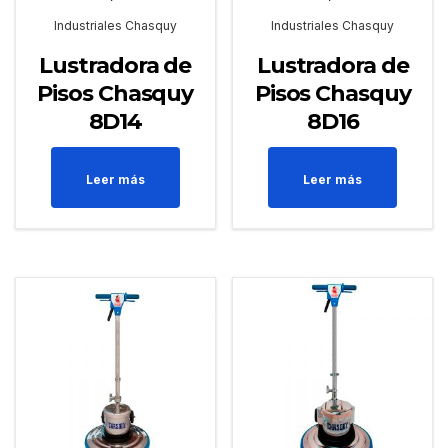
Industriales Chasquy
Industriales Chasquy
Lustradora de
Lustradora de
Pisos Chasquy
Pisos Chasquy
8D14
8D16
Leer más
Leer más