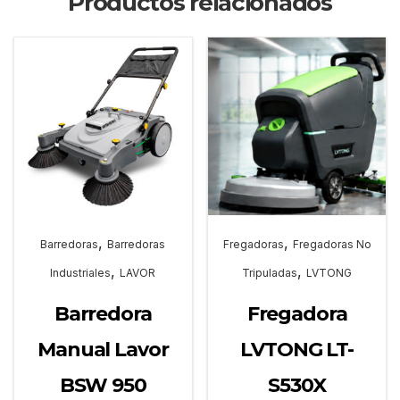
Productos relacionados
,
,
Barredoras
Barredoras
Fregadoras
Fregadoras No
,
,
Industriales
LAVOR
Tripuladas
LVTONG
Barredora
Fregadora
Manual Lavor
LVTONG LT-
BSW 950
S530X