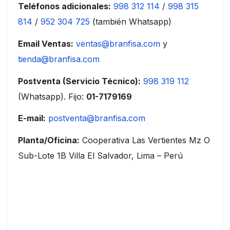
Teléfonos adicionales:
998 312 114
/
998 315
814
/
952 304 725
(también Whatsapp)
Email Ventas:
ventas@branfisa.com
y
tienda@branfisa.com
Postventa (Servicio Técnico):
998 319 112
(Whatsapp). Fijo:
01-7179169
E-mail:
postventa@branfisa.com
Planta/Oficina:
Cooperativa Las Vertientes Mz O
Sub-Lote 1B Villa El Salvador, Lima – Perú