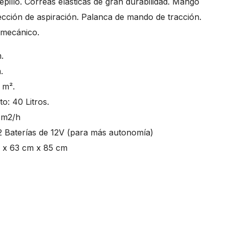
pillo. Correas elásticas de gran durabilidad. Mango
lección de aspiración. Palanca de mando de tracción.
 mecánico.
.
.
2 m².
o: 40 Litros.
0 m2/h
2 Baterías de 12V (para más autonomía)
 x 63 cm x 85 cm