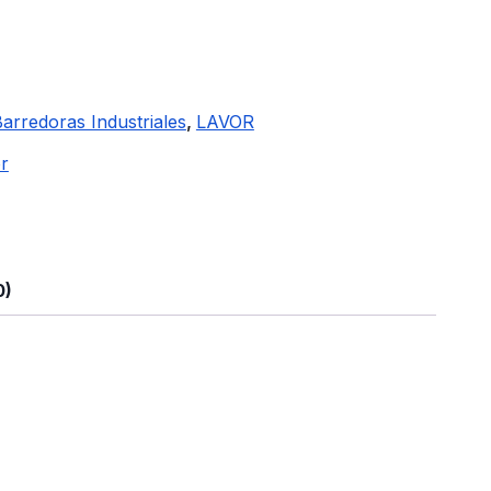
arredoras Industriales
,
LAVOR
or
0)