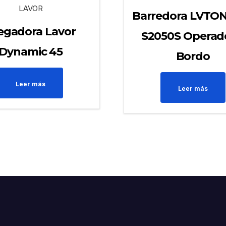
LAVOR
Barredora LVTON
egadora Lavor
S2050S Operad
Dynamic 45
Bordo
Leer más
Leer más