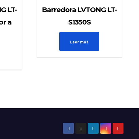
G LT-
Barredora LVTONG LT-
or a
S1350S
Leer más